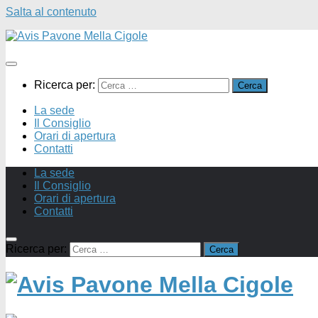
Salta al contenuto
Ricerca per:
La sede
Il Consiglio
Orari di apertura
Contatti
La sede
Il Consiglio
Orari di apertura
Contatti
Ricerca per: