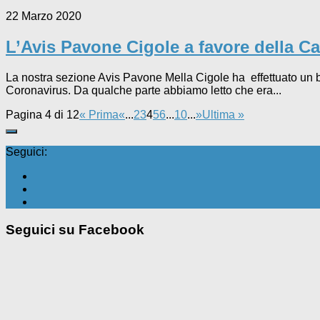
22 Marzo 2020
L’Avis Pavone Cigole a favore della 
La nostra sezione Avis Pavone Mella Cigole ha effettuato u
Coronavirus. Da qualche parte abbiamo letto che era...
Pagina 4 di 12
« Prima
«
...
2
3
4
5
6
...
10
...
»
Ultima »
Seguici:
Seguici su Facebook