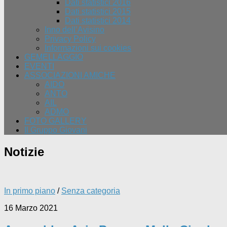
Dati statistici 2016
Dati statistici 2015
Dati statistici 2014
Inno dell’Avisino
Privacy Policy
Informazioni sui cookies
GEMELLAGGIO
EVENTI
ASSOCIAZIONI AMICHE
AIDO
ANTO
AIL
ADMO
FOTO GALLERY
Il Gruppo Giovani
Notizie
In primo piano
/
Senza categoria
16 Marzo 2021