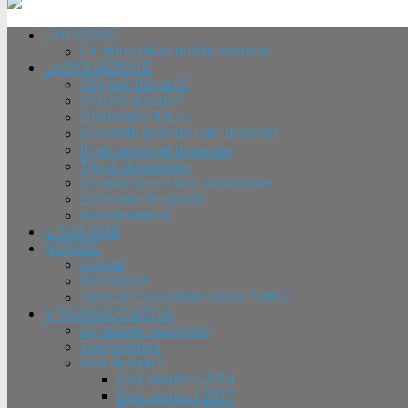
CHI SIAMO
La storia della nostra sezione
LA DONAZIONE
Chi può donare?
Perchè donare?
CORONAVIRUS
I controlli periodici dei donatori
Il percorso del donatore
Tipi di donazione
Consigli pre e post donazione
Domande frequenti
Benemerenze
IL SANGUE
NOTIZIE
Articoli
Riflessioni
Servizio Civile Nazionale (SNC)
VITA ASSOCIATIVA
Lo statuto nazionale
Trasparenza
Dati statistici
Dati statistici 2018
Dati statistici 2017