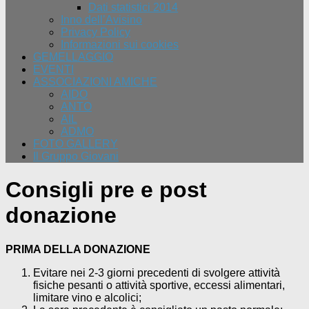
Dati statistici 2014
Inno dell’Avisino
Privacy Policy
Informazioni sui cookies
GEMELLAGGIO
EVENTI
ASSOCIAZIONI AMICHE
AIDO
ANTO
AIL
ADMO
FOTO GALLERY
Il Gruppo Giovani
Consigli pre e post
donazione
PRIMA DELLA DONAZIONE
Evitare nei 2-3 giorni precedenti di svolgere attività
fisiche pesanti o attività sportive, eccessi alimentari,
limitare vino e alcolici;