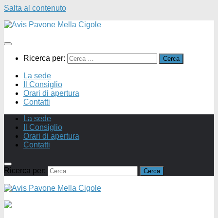
Salta al contenuto
Ricerca per:
La sede
Il Consiglio
Orari di apertura
Contatti
La sede
Il Consiglio
Orari di apertura
Contatti
Ricerca per: