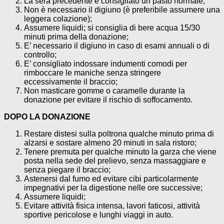
La sera precedente è consigliato un pasto normale;
Non è necessario il digiuno (è preferibile assumere una
leggera colazione);
Assumere liquidi; si consiglia di bere acqua 15/30
minuti prima della donazione;
E’ necessario il digiuno in caso di esami annuali o di
controllo;
E’ consigliato indossare indumenti comodi per
rimboccare le maniche senza stringere
eccessivamente il braccio;
Non masticare gomme o caramelle durante la
donazione per evitare il rischio di soffocamento.
DOPO LA DONAZIONE
Restare distesi sulla poltrona qualche minuto prima di
alzarsi e sostare almeno 20 minuti in sala ristoro;
Tenere premuta per qualche minuto la garza che viene
posta nella sede del prelievo, senza massaggiare e
senza piegare il braccio;
Astenersi dal fumo ed evitare cibi particolarmente
impegnativi per la digestione nelle ore successive;
Assumere liquidi;
Evitare attività fisica intensa, lavori faticosi, attività
sportive pericolose e lunghi viaggi in auto.