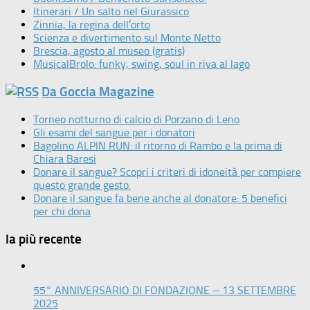
Itinerari / Un salto nel Giurassico
Zinnia, la regina dell’orto
Scienza e divertimento sul Monte Netto
Brescia, agosto al museo (gratis)
MusicalBrolo: funky, swing, soul in riva al lago
Da Goccia Magazine
Torneo notturno di calcio di Porzano di Leno
Gli esami del sangue per i donatori
Bagolino ALPIN RUN: il ritorno di Rambo e la prima di
Chiara Baresi
Donare il sangue? Scopri i criteri di idoneità per compiere
questo grande gesto.
Donare il sangue fa bene anche al donatore: 5 benefici
per chi dona
la più recente
55° ANNIVERSARIO DI FONDAZIONE – 13 SETTEMBRE
2025