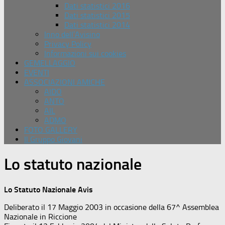
Dati statistici 2016
Dati statistici 2015
Dati statistici 2014
Inno dell’Avisino
Privacy Policy
Informazioni sui cookies
GEMELLAGGIO
EVENTI
ASSOCIAZIONI AMICHE
AIDO
ANTO
AIL
ADMO
FOTO GALLERY
Il Gruppo Giovani
Lo statuto nazionale
Lo Statuto Nazionale Avis
Deliberato il 17 Maggio 2003 in occasione della 67^ Assemblea
Nazionale in Riccione