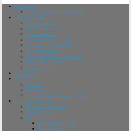
CHI SIAMO
La storia della nostra sezione
LA DONAZIONE
Chi può donare?
Perchè donare?
CORONAVIRUS
I controlli periodici dei donatori
Il percorso del donatore
Tipi di donazione
Consigli pre e post donazione
Domande frequenti
Benemerenze
IL SANGUE
NOTIZIE
Articoli
Riflessioni
Servizio Civile Nazionale (SNC)
VITA ASSOCIATIVA
Lo statuto nazionale
Trasparenza
Dati statistici
Dati statistici 2018
Dati statistici 2017