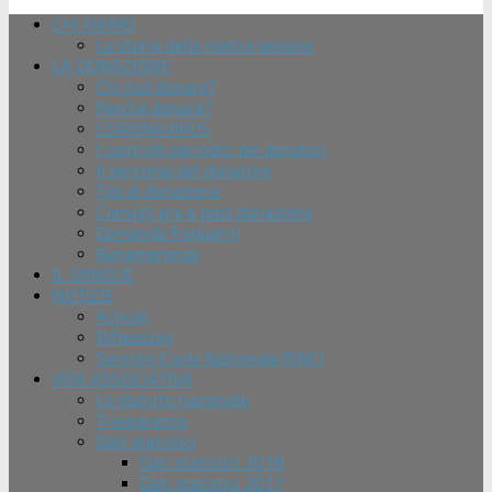
CHI SIAMO
La storia della nostra sezione
LA DONAZIONE
Chi può donare?
Perchè donare?
CORONAVIRUS
I controlli periodici dei donatori
Il percorso del donatore
Tipi di donazione
Consigli pre e post donazione
Domande frequenti
Benemerenze
IL SANGUE
NOTIZIE
Articoli
Riflessioni
Servizio Civile Nazionale (SNC)
VITA ASSOCIATIVA
Lo statuto nazionale
Trasparenza
Dati statistici
Dati statistici 2018
Dati statistici 2017