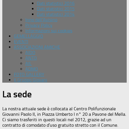
Dati statistici 2016
Dati statistici 2015
Dati statistici 2014
Inno dell’Avisino
Privacy Policy
Informazioni sui cookies
GEMELLAGGIO
EVENTI
ASSOCIAZIONI AMICHE
AIDO
ANTO
AIL
ADMO
FOTO GALLERY
Il Gruppo Giovani
La sede
La nostra attuale sede è collocata al Centro Polifunzionale
Giovanni Paolo II, in Piazza Umberto I n° 20 a Pavone del Mella.
Ci siamo trasferiti in questi locali nel 2012, grazie ad un
contratto di comodato d’uso gratuito stretto con il Comune.