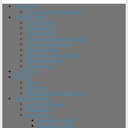
CHI SIAMO
La storia della nostra sezione
LA DONAZIONE
Chi può donare?
Perchè donare?
CORONAVIRUS
I controlli periodici dei donatori
Il percorso del donatore
Tipi di donazione
Consigli pre e post donazione
Domande frequenti
Benemerenze
IL SANGUE
NOTIZIE
Articoli
Riflessioni
Servizio Civile Nazionale (SNC)
VITA ASSOCIATIVA
Lo statuto nazionale
Trasparenza
Dati statistici
Dati statistici 2018
Dati statistici 2017