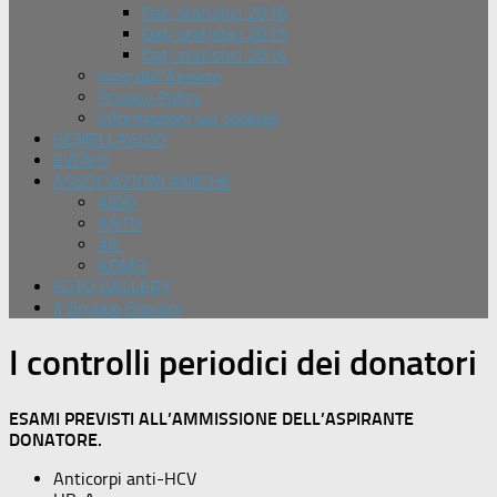
Dati statistici 2016
Dati statistici 2015
Dati statistici 2014
Inno dell’Avisino
Privacy Policy
Informazioni sui cookies
GEMELLAGGIO
EVENTI
ASSOCIAZIONI AMICHE
AIDO
ANTO
AIL
ADMO
FOTO GALLERY
Il Gruppo Giovani
I controlli periodici dei donatori
ESAMI PREVISTI ALL’AMMISSIONE DELL’ASPIRANTE
DONATORE.
Anticorpi anti-HCV