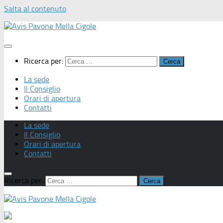
Salta al contenuto
Ricerca per:
La sede
Il Consiglio
Orari di apertura
Contatti
La sede
Il Consiglio
Orari di apertura
Contatti
Ricerca per: