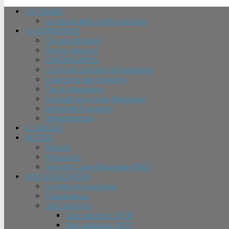
CHI SIAMO
La storia della nostra sezione
LA DONAZIONE
Chi può donare?
Perchè donare?
CORONAVIRUS
I controlli periodici dei donatori
Il percorso del donatore
Tipi di donazione
Consigli pre e post donazione
Domande frequenti
Benemerenze
IL SANGUE
NOTIZIE
Articoli
Riflessioni
Servizio Civile Nazionale (SNC)
VITA ASSOCIATIVA
Lo statuto nazionale
Trasparenza
Dati statistici
Dati statistici 2018
Dati statistici 2017