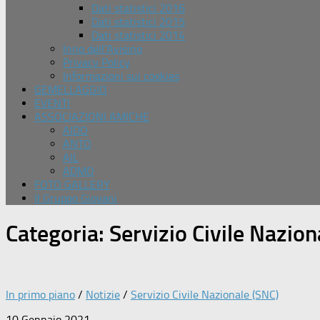
Dati statistici 2016
Dati statistici 2015
Dati statistici 2014
Inno dell’Avisino
Privacy Policy
Informazioni sui cookies
GEMELLAGGIO
EVENTI
ASSOCIAZIONI AMICHE
AIDO
ANTO
AIL
ADMO
FOTO GALLERY
Il Gruppo Giovani
Categoria:
Servizio Civile Nazion
In primo piano
/
Notizie
/
Servizio Civile Nazionale (SNC)
10 Gennaio 2021