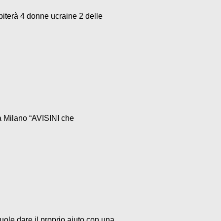
terà 4 donne ucraine 2 delle
a Milano “AVISINI che
le dare il proprio aiuto con una