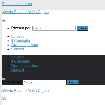
Salta al contenuto
Ricerca per:
La sede
Il Consiglio
Orari di apertura
Contatti
La sede
Il Consiglio
Orari di apertura
Contatti
Ricerca per: