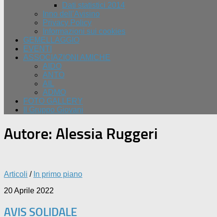
Dati statistici 2014
Inno dell’Avisino
Privacy Policy
Informazioni sui cookies
GEMELLAGGIO
EVENTI
ASSOCIAZIONI AMICHE
AIDO
ANTO
AIL
ADMO
FOTO GALLERY
Il Gruppo Giovani
Autore:
Alessia Ruggeri
Articoli
/
In primo piano
20 Aprile 2022
AVIS SOLIDALE