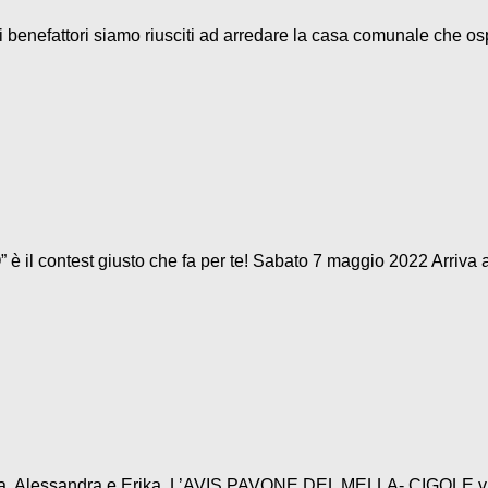
ttori siamo riusciti ad arredare la casa comunale che ospi
il contest giusto che fa per te! Sabato 7 maggio 2022 Arriva 
Tania, Alessandra e Erika, L’AVIS PAVONE DEL MELLA- CIGOLE vuo