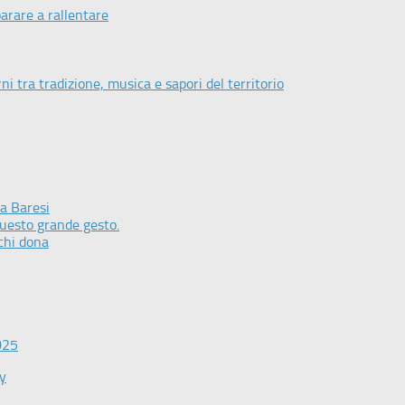
arare a rallentare
i tra tradizione, musica e sapori del territorio
ra Baresi
questo grande gesto.
chi dona
025
cy