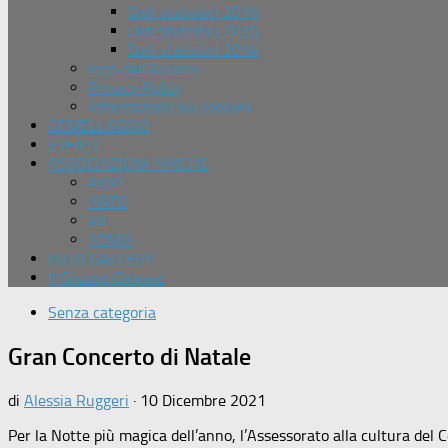
Dati statistici 2016
Dati statistici 2015
Dati statistici 2014
Inno dell’Avisino
Privacy Policy
Informazioni sui cookies
GEMELLAGGIO
EVENTI
ASSOCIAZIONI AMICHE
AIDO
ANTO
AIL
ADMO
FOTO GALLERY
Il Gruppo Giovani
Senza categoria
Gran Concerto di Natale
di
Alessia Ruggeri
·
10 Dicembre 2021
Per la Notte più magica dell’anno, l’Assessorato alla cultura de