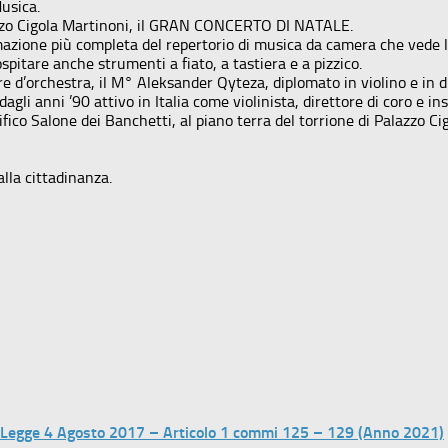
usica.
azzo Cigola Martinoni, il GRAN CONCERTO DI NATALE.
rmazione più completa del repertorio di musica da camera che vede l
spitare anche strumenti a fiato, a tastiera e a pizzico.
e d’orchestra, il M° Aleksander Qyteza, diplomato in violino e in di
gli anni ’90 attivo in Italia come violinista, direttore di coro e i
fico Salone dei Banchetti, al piano terra del torrione di Palazzo Ci
lla cittadinanza.
– Legge 4 Agosto 2017 – Articolo 1 commi 125 – 129 (Anno 2021)