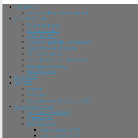
CHI SIAMO
La storia della nostra sezione
LA DONAZIONE
Chi può donare?
Perchè donare?
CORONAVIRUS
I controlli periodici dei donatori
Il percorso del donatore
Tipi di donazione
Consigli pre e post donazione
Domande frequenti
Benemerenze
IL SANGUE
NOTIZIE
Articoli
Riflessioni
Servizio Civile Nazionale (SNC)
VITA ASSOCIATIVA
Lo statuto nazionale
Trasparenza
Dati statistici
Dati statistici 2018
Dati statistici 2017