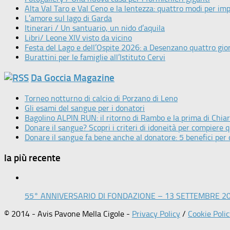
Alta Val Taro e Val Ceno e la lentezza: quattro modi per imp
L’amore sul lago di Garda
Itinerari / Un santuario, un nido d’aquila
Libri/ Leone XIV visto da vicino
Festa del Lago e dell’Ospite 2026: a Desenzano quattro giorn
Burattini per le famiglie all’Istituto Cervi
Da Goccia Magazine
Torneo notturno di calcio di Porzano di Leno
Gli esami del sangue per i donatori
Bagolino ALPIN RUN: il ritorno di Rambo e la prima di Chia
Donare il sangue? Scopri i criteri di idoneità per compiere 
Donare il sangue fa bene anche al donatore: 5 benefici per 
la più recente
55° ANNIVERSARIO DI FONDAZIONE – 13 SETTEMBRE 2
© 2014 - Avis Pavone Mella Cigole -
Privacy Policy
/
Cookie Poli