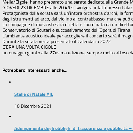
Mella/Cigole, hanno preparato una serata dedicata alla Grande M
GIOVEDI 23 DICEMBRE alle 20.45 si svolgerà infatti presso Pal
Protagonista della serata sarà un’intera orchestra d’archi, la fo
degli strumenti ad arco, dal violino al contrabbasso, ma che può o
La compagine di musicisti sarà diretta e coordinata da un direttor
Conservatorio di Scutari e successivamente dell’Opera di Tirana, da
L’ambiente acustico ideale per accogliere il concerto sarà il magni
Durante la serata verrà presentato il Calendario 2022
C’ERA UNA VOLTA CIGOLE
un omaggio giunto alla 27esima edizione, sempre molto atteso da
Potrebbero interessarti anche...
Stelle di Natale AIL
10 Dicembre 2021
Adempimento degli obblighi di trasparenza e pubblicità 