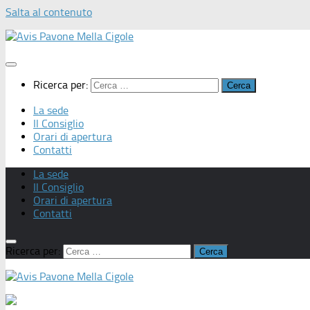
Salta al contenuto
Ricerca per:
La sede
Il Consiglio
Orari di apertura
Contatti
La sede
Il Consiglio
Orari di apertura
Contatti
Ricerca per: