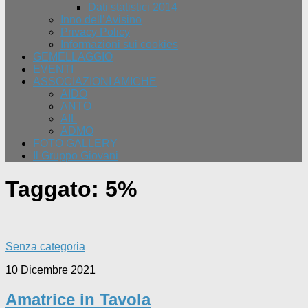
Dati statistici 2014
Inno dell’Avisino
Privacy Policy
Informazioni sui cookies
GEMELLAGGIO
EVENTI
ASSOCIAZIONI AMICHE
AIDO
ANTO
AIL
ADMO
FOTO GALLERY
Il Gruppo Giovani
Taggato:
5%
Senza categoria
10 Dicembre 2021
Amatrice in Tavola