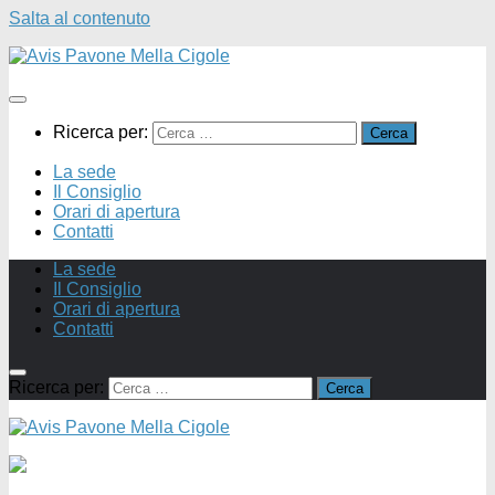
Salta al contenuto
Ricerca per:
La sede
Il Consiglio
Orari di apertura
Contatti
La sede
Il Consiglio
Orari di apertura
Contatti
Ricerca per: