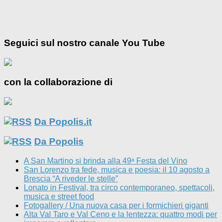
Seguici sul nostro canale You Tube
con la collaborazione di
Da Popolis.it
Da Popolis
A San Martino si brinda alla 49ᵃ Festa del Vino
San Lorenzo tra fede, musica e poesia: il 10 agosto a
Brescia “A riveder le stelle”
Lonato in Festival, tra circo contemporaneo, spettacoli,
musica e street food
Fotogallery / Una nuova casa per i formichieri giganti
Alta Val Taro e Val Ceno e la lentezza: quattro modi per