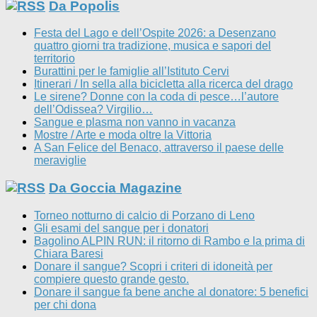
Da Popolis
Festa del Lago e dell’Ospite 2026: a Desenzano
quattro giorni tra tradizione, musica e sapori del
territorio
Burattini per le famiglie all’Istituto Cervi
Itinerari / In sella alla bicicletta alla ricerca del drago
Le sirene? Donne con la coda di pesce…l’autore
dell’Odissea? Virgilio…
Sangue e plasma non vanno in vacanza
Mostre / Arte e moda oltre la Vittoria
A San Felice del Benaco, attraverso il paese delle
meraviglie
Da Goccia Magazine
Torneo notturno di calcio di Porzano di Leno
Gli esami del sangue per i donatori
Bagolino ALPIN RUN: il ritorno di Rambo e la prima di
Chiara Baresi
Donare il sangue? Scopri i criteri di idoneità per
compiere questo grande gesto.
Donare il sangue fa bene anche al donatore: 5 benefici
per chi dona