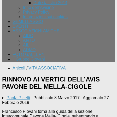
Dati statistici 2014
Inno dell’Avisino
Privacy Policy
Informazioni sui cookies
GEMELLAGGIO
EVENTI
ASSOCIAZIONI AMICHE
AIDO
ANTO
AIL
ADMO
FOTO GALLERY
Il Gruppo Giovani
Articoli
/
VITA ASSOCIATIVA
RINNOVO AI VERTICI DELL’AVIS
PAVONE DEL MELLA-CIGOLE
di
Paola Picetti
· Pubblicato
8 Marzo 2017
· Aggiornato
27
Febbraio 2019
Francesco Piovani torna alla guida della sezione
intercomunale Pavone Mella- Cigole, subentrando al