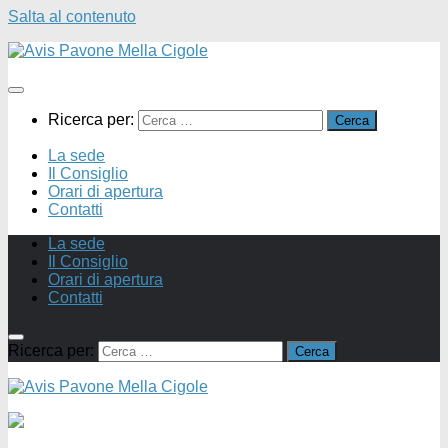
Salta al contenuto
Ricerca per:
La sede
Il Consiglio
Orari di apertura
Contatti
La sede
Il Consiglio
Orari di apertura
Contatti
Ricerca per: