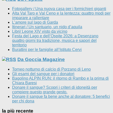
Fotogallery / Una nuova casa per i formichieri giganti
Alta Val Taro e Val Ceno e la lentezza: quattro modi per
imparare a rallentare
L’amore sul lago di Garda
Itinerari / Un santuario, un nido d’aquila
Libri/ Leone XIV visto da vicino
Festa del Lago e dell’Ospite 2026: a Desenzano
quattro giorni tra tradizione, musica e sapori del
territorio
Burattini per le famiglie all’Istituto Cervi
Da Goccia Magazine
Torneo notturno di calcio di Porzano di Leno
Gli esami del sangue per i donatori
Bagolino ALPIN RUN: il ritorno di Rambo e la prima di
Chiara Baresi
Donare il sangue? Scopri i criteri di idoneità per
compiere questo grande gesto.
Donare il sangue fa bene anche al donatore: 5 benefici
per chi dona
la più recente