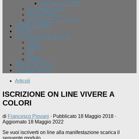
Dati statistici 2014
Inno dell’Avisino
Privacy Policy
Informazioni sui cookies
GEMELLAGGIO
EVENTI
ASSOCIAZIONI AMICHE
AIDO
ANTO
AIL
ADMO
FOTO GALLERY
Il Gruppo Giovani
Articoli
ISCRIZIONE ON LINE VIVERE A
COLORI
di
Francesco Piovani
· Pubblicato
18 Maggio 2018
·
Aggiornato
18 Maggio 2022
Se vuoi iscriverti on line alla manifestazione scarica il
seguente modulo