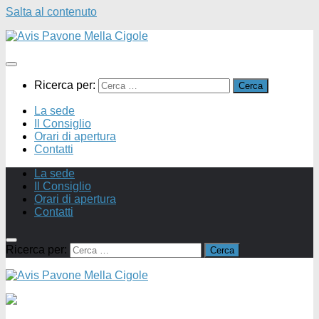
Salta al contenuto
Ricerca per:
La sede
Il Consiglio
Orari di apertura
Contatti
La sede
Il Consiglio
Orari di apertura
Contatti
Ricerca per: