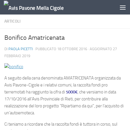
Salta al contenuto
ARTICOLI
Bonifico Amatricenata
DI
PAOLA PICETTI
· PUBBLICATO
18 OTTOBRE 2016
· AGGIORNATO
27
FEBBRAIO 2019
A seguito della cena denominata AMATRICENATA organizzata da
Avis Pavone-Cigole e i relativi comuni, la raccolta fondi pro
terremotati ha raggiunto la cifra di
5000€
, che versiamo in data
17/10/2016 all’Avis Provinciale di Rieti, per contribuire alla
realizzazione del loro progetto “Ripartiamo da qui”, per l’acquisto di
un’autoemoteca.
Ci teniamo a ricordare che la raccolta fondi è tuttora in corso, sul