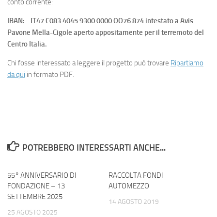
conto corrente:
IBAN: IT47 C083 4045 9300 0000 OO76 874 intestato a Avis
Pavone Mella-Cigole aperto appositamente per il terremoto del
Centro Italia.
Chi fosse interessato a leggere il progetto può trovare
Ripartiamo
da qui
in formato PDF.
POTREBBERO INTERESSARTI ANCHE...
55° ANNIVERSARIO DI
RACCOLTA FONDI
FONDAZIONE – 13
AUTOMEZZO
SETTEMBRE 2025
14 AGOSTO 2019
25 AGOSTO 2025