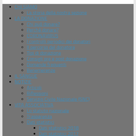
CHI SIAMO
La storia della nostra sezione
LA DONAZIONE
Chi può donare?
Perchè donare?
CORONAVIRUS
I controlli periodici dei donatori
Il percorso del donatore
Tipi di donazione
Consigli pre e post donazione
Domande frequenti
Benemerenze
IL SANGUE
NOTIZIE
Articoli
Riflessioni
Servizio Civile Nazionale (SNC)
VITA ASSOCIATIVA
Lo statuto nazionale
Trasparenza
Dati statistici
Dati statistici 2018
Dati statistici 2017