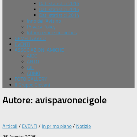
Dati statistici 2016
Dati statistici 2015
Dati statistici 2014
Inno dell’Avisino
Privacy Policy
Informazioni sui cookies
GEMELLAGGIO
EVENTI
ASSOCIAZIONI AMICHE
AIDO
ANTO
AIL
ADMO
FOTO GALLERY
Il Gruppo Giovani
Autore:
avispavonecigole
Articoli
/
EVENTI
/
In primo piano
/
Notizie
25 Agosto 2025