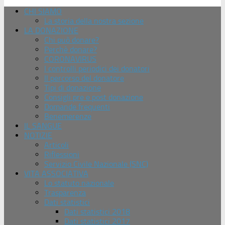
CHI SIAMO
La storia della nostra sezione
LA DONAZIONE
Chi può donare?
Perchè donare?
CORONAVIRUS
I controlli periodici dei donatori
Il percorso del donatore
Tipi di donazione
Consigli pre e post donazione
Domande frequenti
Benemerenze
IL SANGUE
NOTIZIE
Articoli
Riflessioni
Servizio Civile Nazionale (SNC)
VITA ASSOCIATIVA
Lo statuto nazionale
Trasparenza
Dati statistici
Dati statistici 2018
Dati statistici 2017