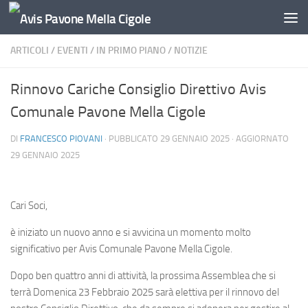
Salta al contenuto
ARTICOLI
/
EVENTI
/
IN PRIMO PIANO
/
NOTIZIE
Rinnovo Cariche Consiglio Direttivo Avis
Comunale Pavone Mella Cigole
DI
FRANCESCO PIOVANI
· PUBBLICATO
29 GENNAIO 2025
· AGGIORNATO
29 GENNAIO 2025
Cari Soci,
è iniziato un nuovo anno e si avvicina un momento molto
significativo per Avis Comunale Pavone Mella Cigole.
Dopo ben quattro anni di attività, la prossima Assemblea che si
terrà Domenica 23 Febbraio 2025 sarà elettiva per il rinnovo del