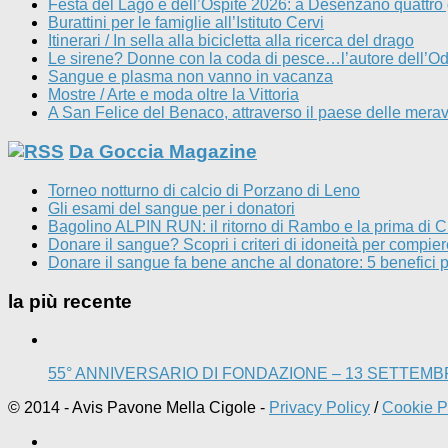
Festa del Lago e dell’Ospite 2026: a Desenzano quattro gio
Burattini per le famiglie all’Istituto Cervi
Itinerari / In sella alla bicicletta alla ricerca del drago
Le sirene? Donne con la coda di pesce…l’autore dell’Od
Sangue e plasma non vanno in vacanza
Mostre / Arte e moda oltre la Vittoria
A San Felice del Benaco, attraverso il paese delle merav
Da Goccia Magazine
Torneo notturno di calcio di Porzano di Leno
Gli esami del sangue per i donatori
Bagolino ALPIN RUN: il ritorno di Rambo e la prima di C
Donare il sangue? Scopri i criteri di idoneità per compie
Donare il sangue fa bene anche al donatore: 5 benefici 
la più recente
55° ANNIVERSARIO DI FONDAZIONE – 13 SETTEMB
© 2014 - Avis Pavone Mella Cigole -
Privacy Policy
/
Cookie P