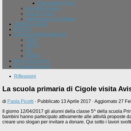
Dati statistici 2014
Inno dell’Avisino
Privacy Policy
Informazioni sui cookies
GEMELLAGGIO
EVENTI
ASSOCIAZIONI AMICHE
AIDO
ANTO
AIL
ADMO
FOTO GALLERY
Il Gruppo Giovani
Riflessioni
La scuola primaria di Cigole visita Avi
di
Paola Picetti
· Pubblicato
13 Aprile 2017
· Aggiornato
27 Fe
Il giorno 12/04/2017 gli alunni della classe 5^ della scuola Pri
bambini hanno partecipato attivamente alle attività proposte d
creare uno slogan per invitare a donare. Qui sotto i lavori svolti