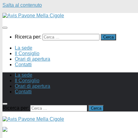
Salta al contenuto
Ricerca per:
La sede
Il Consiglio
Orari di apertura
Contatti
La sede
Il Consiglio
Orari di apertura
Contatti
Ricerca per: