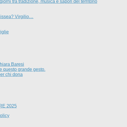
rni tra tradizione, musica e sapori del territorio
issea? Virgilio…
iglie
hiara Baresi
re questo grande gesto.
per chi dona
RE 2025
olicy