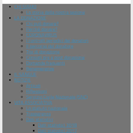
CHI SIAMO
La storia della nostra sezione
LA DONAZIONE
Chi può donare?
Perchè donare?
CORONAVIRUS
I controlli periodici dei donatori
Il percorso del donatore
Tipi di donazione
Consigli pre e post donazione
Domande frequenti
Benemerenze
IL SANGUE
NOTIZIE
Articoli
Riflessioni
Servizio Civile Nazionale (SNC)
VITA ASSOCIATIVA
Lo statuto nazionale
Trasparenza
Dati statistici
Dati statistici 2018
Dati statistici 2017