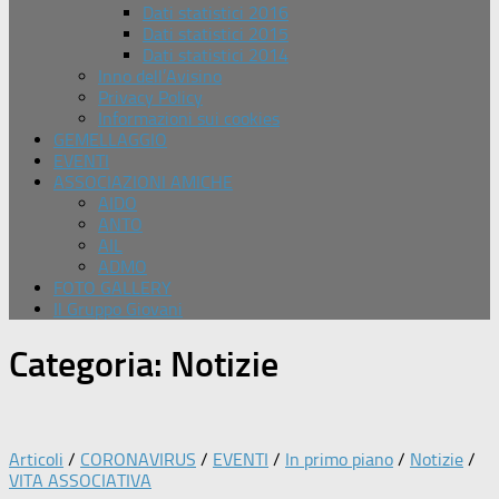
Dati statistici 2016
Dati statistici 2015
Dati statistici 2014
Inno dell’Avisino
Privacy Policy
Informazioni sui cookies
GEMELLAGGIO
EVENTI
ASSOCIAZIONI AMICHE
AIDO
ANTO
AIL
ADMO
FOTO GALLERY
Il Gruppo Giovani
Categoria:
Notizie
Articoli
/
CORONAVIRUS
/
EVENTI
/
In primo piano
/
Notizie
/
VITA ASSOCIATIVA